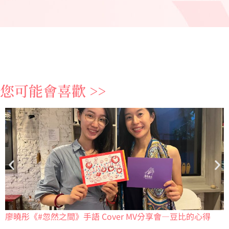
您可能會喜歡 >>
廖曉彤《#忽然之間》手語 Cover MV分享會—豆比的心得