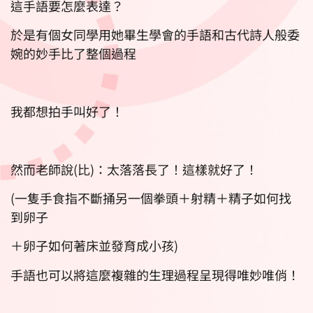
這手語要怎麼表達？
於是有個女同學用她畢生學會的手語和古代詩人般委
婉的妙手比了整個過程
我都想拍手叫好了！
然而老師說(比)：太落落長了！這樣就好了！
(一隻手食指不斷捅另一個拳頭＋射精＋精子如何找
到卵子
＋卵子如何著床並發育成小孩)
手語也可以將這麼複雜的生理過程呈現得唯妙唯俏！